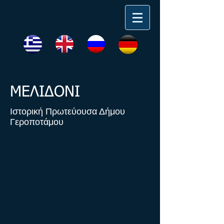
ΜΕΛΙΔΟΝΙ
Ιστορική Πρωτεύουσα Δήμου
Γεροποτάμου
Καφές
Στην κεντρική πλατεία του χωριού
όπως και γύρω γύρω από το χωριό
υπάρχουν καφενεία και καφετέριες
όπου μπορείτε να απολαύσετε τον
καφές σας ή τη ρακί σας και
οτιδήποτε άλλο θέλετε όπως και να