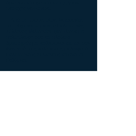
δρώμενα του χωριού και της γύρω
περιοχής γενικότερα.
Από τις πρώτες μέρες λειτουργίας
του μέχρι και σήμερα, ο Πολιτιστικός
Σύλλογος Μελιδονίου ξεδίπλωσε μια
πολύπλευρη όσο και πλούσια
δραστηριότητα, καθιερώνοντάς τον σαν
έναν από τους καλύτερους με διαφορά
Πολιτιστικούς Συλλόγους του Νομού
Ρεθύμνου.
Διοργανώνει πολιτιστικές και
κοινωνικές εκδηλώσεις με ιδιαίτερη
έμφαση στην αναβίωση των εθίμων του
χωριού και αυτό γιατί ο σημαντικότερος
στόχος του Συλλόγου είναι να φέρνει σε
επαφή τους Μελιδονιώτες και τους
φίλους.
© Σταρράς