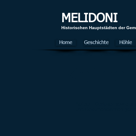
MELIDONI
Ηistorischen Hauptstädten der Ge
Home
Geschichte
Höhle
Kaffee
Auf dem Dorfplatz sowie um 
und Dokumentationen geni