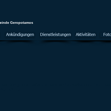
meinde Geropotamos
Ankündigungen
Dienstleistungen
Aktivitäten
Fot
das Dorf gibt es Cafés und Bars, wo Sie Kaffee oder Ihren Raki
eßen können.