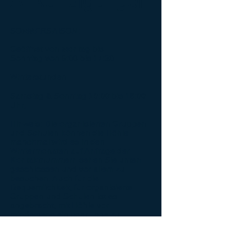
Ankündigungen
SOMMERSAISON:
Geöffnet von Montag bis
Sonntag
von 9:00 bis 17:30
Winterstunden
Samstag & Sonntag 10:00 bis 16:00
Uhr.
Hinweis: Die organisierten Gruppen
und Schulen können die Höhle
manchmal wird es in den
Wintermonaten auf Anfrage der
Kontaktnummern sehen Sie unten
geschlossen und vor allem zu
besuchen. Auch für die
Bequemlichkeit, für organisierte
Gruppen und Schulen ist es
angebracht, mit Höhle vor
mindestens ein paar Tage zu
kommunizieren und informieren